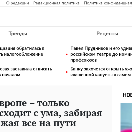
О редакции
Редакционная политика
Политика конфиденциал
Тренды
Рецепты
циация обратилась в
Павел Прудников и его удив
ть налогообложение
российском театре до номи
профсоюзов
озах заставила отвисать
Банку захочется открыть уж
о началом
квашенной капусты в самом
НО
вропе – только
сходит с ума, забирая
жая все на пути