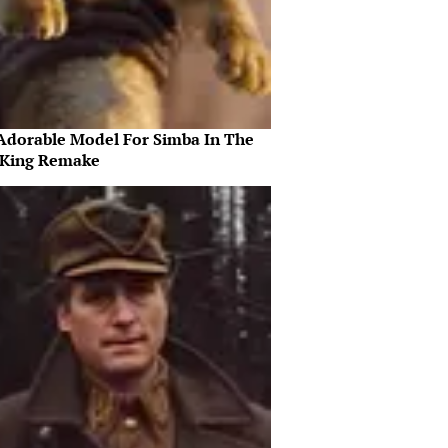
Adorable Model For Simba In The
 King Remake