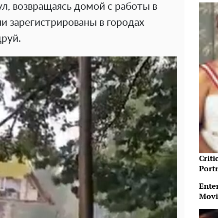
л, возвращаясь домой с работы в
и зарегистрированы в городах
друй.
Crit
Port
Ente
Movi