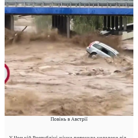
Повінь в Австрії
У Чеській Республіці жінка потонула недалеко від