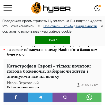
Продолжая просматривать Hyser.com.ua Вы подтверждаете,
Посол ОБСЄ вдруге відвідав місце російського удару
что ознакомились с
и
по житловому будинку на Подолі
Политикой конфиденциальности
согласны с использованием файлов cookie.
Олена Тополя злив відео – це далеко не все: фронтмен
"Антитіла" Тарас Тополя став наступним
Понял
Весь секрет в одній таблетці аспірину: рецепт хрумкої
та соковитої капусти на зиму. Навіть п'яти банок вам
буде мало
Катастрофи в Європі – тільки початок:
погода божеволіє, забираючи життя і
знищуючи все на шляху
Игорь Верховский
05:05 17.09
Всі матеріали автора