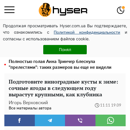
Продолжая просматривать Hyser.com.ua Вы подтверждаете,
Дроны с наценкой: Александр Конотопский вывел
что ознакомились с
и
миллионы оборонного бюджета через фиктивную
Политикой конфиденциальности
согласны с использованием файлов cookie.
фирму в Эстонии
Елена Тополя слив видео – это далеко не все:
Понял
фронтмен "Антитела" Тарас Тополя стал следующим
Полностью голая Анна Тринчер блеснула
"прелестями": таких размеров вы еще не видели
Подготовите виноградные кусты к зиме:
сочные ягоды в следующем году
вырастут крупными, как клубника
Игорь Верховский
11:11 19.09
Все материалы автора