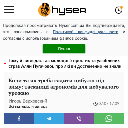
Продолжая просматривать Hyser.com.ua Вы подтверждаете,
Таку смакоту ви відкриватимете банку за банкою:
что ознакомились с
и
рецепт помідорів дольками з цибулею та олією на
Политикой конфиденциальности
согласны с использованием файлов cookie.
зиму
Його доведеться просто вилити: скільки можна
Понял
зберігати бензин у пластиковій каністрі
Тому й виглядає так молодо: 5 простих та улюблених
страв Алли Пугачової, про які ви достеменно не знали
Коли та як треба садити цибулю під
зиму: таємниці агрономів для небувалого
урожаю
Игорь Верховский
07:07 17.09
Всі матеріали автора