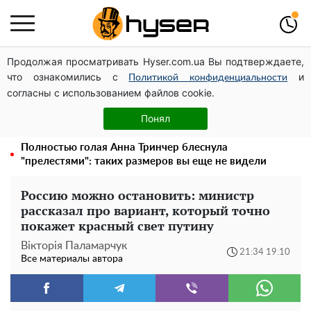
Продолжая просматривать Hyser.com.ua Вы подтверждаете,
Дроны с наценкой: Александр Конотопский вывел
что ознакомились с
и
миллионы оборонного бюджета через фиктивную
Политикой конфиденциальности
согласны с использованием файлов cookie.
фирму в Эстонии
Елена Тополя слив видео – это далеко не все:
Понял
фронтмен "Антитела" Тарас Тополя стал следующим
Полностью голая Анна Тринчер блеснула
"прелестями": таких размеров вы еще не видели
Россию можно остановить: министр
рассказал про вариант, который точно
покажет красный свет путину
Вікторія Паламарчук
21:34 19.10
Все материалы автора