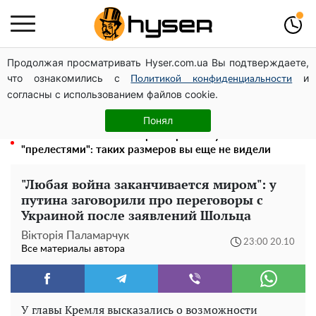
Продолжая просматривать Hyser.com.ua Вы подтверждаете,
Голая Елена Тополя в интересных позах заставила
что ознакомились с
и
отвисать челюсти: слив видео – было только началом
Политикой конфиденциальности
согласны с использованием файлов cookie.
Елена Тополя слив видео – это далеко не все:
фронтмен "Антитела" Тарас Тополя стал следующим
Понял
Полностью голая Анна Тринчер блеснула
"прелестями": таких размеров вы еще не видели
"Любая война заканчивается миром": у
путина заговорили про переговоры с
Украиной после заявлений Шольца
Вікторія Паламарчук
23:00 20.10
Все материалы автора
У главы Кремля высказались о возможности