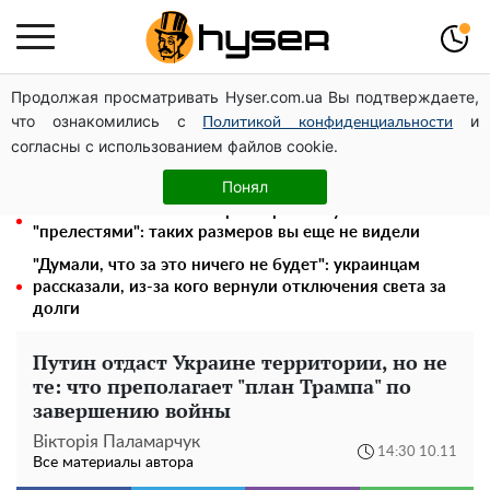
Продолжая просматривать Hyser.com.ua Вы подтверждаете,
Голая Елена Тополя в интересных позах заставила
что ознакомились с
и
отвисать челюсти: слив видео – было только началом
Политикой конфиденциальности
согласны с использованием файлов cookie.
Елена Тополя слив видео – это далеко не все:
фронтмен "Антитела" Тарас Тополя стал следующим
Понял
Полностью голая Анна Тринчер блеснула
"прелестями": таких размеров вы еще не видели
"Думали, что за это ничего не будет": украинцам
рассказали, из-за кого вернули отключения света за
долги
Путин отдаст Украине территории, но не
те: что преполагает "план Трампа" по
завершению войны
Вікторія Паламарчук
14:30 10.11
Все материалы автора