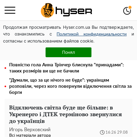
Продолжая просматривать Hyser.com.ua Вы подтверждаете,
Українська авіатранспортна асоціація звернулася до
что ознакомились с
и
Мінфіну із закликом уніфікувати оподаткування
Политикой конфиденциальности
согласны с использованием файлов cookie.
авіалізингу
Гола Олена Тополя у цікавих позах змусила відвисати
Понял
щелепи: злив відео – було лише початком
Повністю гола Анна Трінчер блиснула "принадами":
таких розмірів ви ще не бачили
"Думали, що за це нічого не буде": українцям
розповіли, через кого повернули відключення світла за
борги
Відключень світла буде ще більше: в
Укренерго і ДТЕК терміново звернулися
до українців
Игорь Верховский
16:26 29.08
Всі матеріали автора