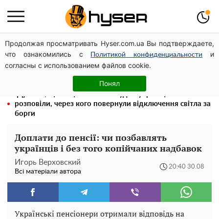
Продолжая просматривать Hyser.com.ua Вы подтверждаете,
Гола Олена Тополя у цікавих позах змусила відвисати
что ознакомились с
и
щелепи: злив відео – було лише початком
Политикой конфиденциальности
согласны с использованием файлов cookie.
Олена Тополя злив відео – це далеко не все: фронтмен
"Антитіла" Тарас Тополя став наступним
Понял
"Думали, що за це нічого не буде": українцям
розповіли, через кого повернули відключення світла за
борги
Доплати до пенсії: чи позбавлять
українців і без того копійчаних надбавок
Игорь Верховский
20:40 30.08
Всі матеріали автора
Українські пенсіонери отримали відповідь на