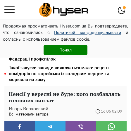
Продолжая просматривать Hyser.com.ua Вы подтверждаете,
Дрони із націнкою: Олександр Конотопський вивів
что ознакомились с
и
мільйони оборонного бюджету через фіктивну фірму в
Политикой конфиденциальности
согласны с использованием файлов cookie.
Естонії
Павло Прудніков та його дивовижна кар'єра від актора
Понял
у російському театрі до номінанта у керівники
Федерації профспілок
Такої закуски завжди виявляється мало: рецепт
помідорів по-корейськи із солодким перцем та
морквою на зиму
Пенсії у вересні не буде: кого позбавлять
головних виплат
Игорь Верховский
16:06 02.09
Всі матеріали автора