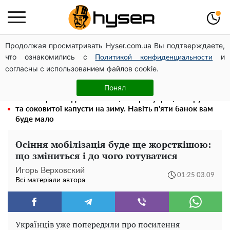
Продолжая просматривать Hyser.com.ua Вы подтверждаете,
Гола Олена Тополя у цікавих позах змусила відвисати
что ознакомились с
и
щелепи: злив відео – було лише початком
Политикой конфиденциальности
согласны с использованием файлов cookie.
Олена Тополя злив відео – це далеко не все: фронтмен
"Антитіла" Тарас Тополя став наступним
Понял
Весь секрет в одній таблетці аспірину: рецепт хрумкої
та соковитої капусти на зиму. Навіть п'яти банок вам
буде мало
Осіння мобілізація буде ще жорсткішою:
що зміниться і до чого готуватися
Игорь Верховский
01:25 03.09
Всі матеріали автора
Українців уже попередили про посилення