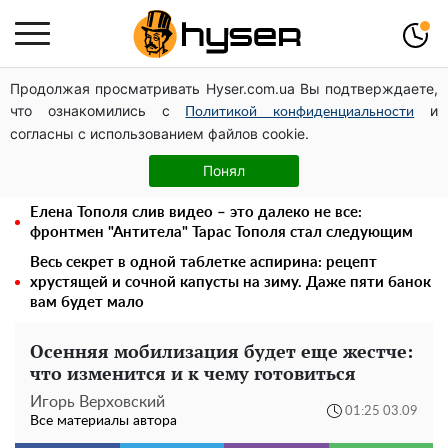
Продолжая просматривать Hyser.com.ua Вы подтверждаете,
Может ли Почтовая площадь стать главной точкой
что ознакомились с
и
входа в исторический Киев
Политикой конфиденциальности
согласны с использованием файлов cookie.
Павел Прудников и его удивительная карьера от
актера в российском театре до номинанта в
Понял
руководители Федерации профсоюзов
Елена Тополя слив видео – это далеко не все:
фронтмен "Антитела" Тарас Тополя стал следующим
Весь секрет в одной таблетке аспирина: рецепт
хрустящей и сочной капусты на зиму. Даже пяти банок
вам будет мало
Осенняя мобилизация будет еще жестче:
что изменится и к чему готовиться
Игорь Верховский
01:25 03.09
Все материалы автора