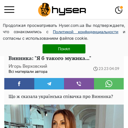
Продолжая просматривать Hyser.com.ua Вы подтверждаете,
Павло Прудніков та його дивовижна кар'єра від актора
что ознакомились с
и
у російському театрі до номінанта у керівники
Политикой конфиденциальности
согласны с использованием файлов cookie.
Федерації профспілок
Понял
Оля Цибульська змішала із брудом Олега
Винника: "Я б такого мужика..."
Игорь Верховский
23:23 04.09
Всі матеріали автора
Що ж сказала українська співачка про Винника?