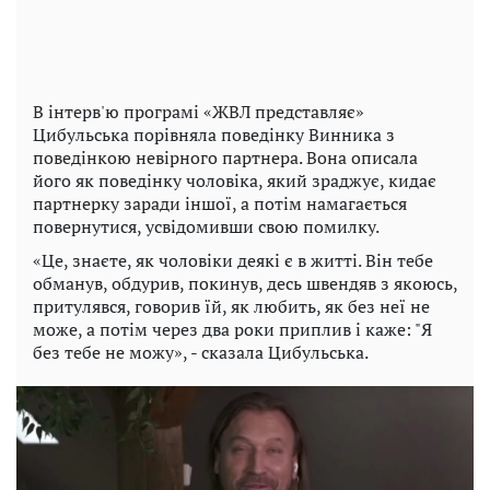
В інтерв'ю програмі «ЖВЛ представляє»
Цибульська порівняла поведінку Винника з
поведінкою невірного партнера. Вона описала
його як поведінку чоловіка, який зраджує, кидає
партнерку заради іншої, а потім намагається
повернутися, усвідомивши свою помилку.
«Це, знаєте, як чоловіки деякі є в житті. Він тебе
обманув, обдурив, покинув, десь швендяв з якоюсь,
притулявся, говорив їй, як любить, як без неї не
може, а потім через два роки приплив і каже: "Я
без тебе не можу», - сказала Цибульська.