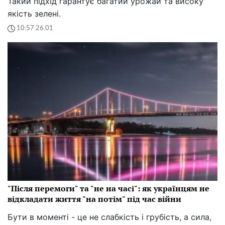
Такий підхід гарантує багатий урожай та високу
якість зелені.
10:57 26.01
"Після перемоги" та "не на часі": як українцям не
відкладати життя "на потім" під час війни
Бути в моменті - це не слабкість і грубість, а сила,