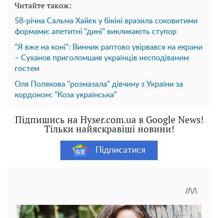
Читайте також:
58-річна Сальма Хайєк у бікіні вразила соковитими
формами: апетитні "дині" викликають ступор
"Я вже на коні": Винник раптово увірвався на екрани
– Суханов приголомшив українців несподіваним
гостем
Оля Полякова "розмазала" дівчину з України за
кордоном: "Коза українська"
Підпишись на Hyser.com.ua в Google News!
Тільки найяскравіші новини!
Підписатися