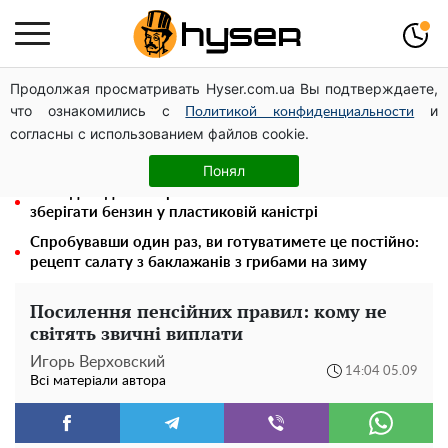
Продолжая просматривать Hyser.com.ua Вы подтверждаете,
Повністю гола Анна Трінчер блиснула "принадами":
что ознакомились с
и
таких розмірів ви ще не бачили
Политикой конфиденциальности
согласны с использованием файлов cookie.
Як учасник бойових дій може оформити пільгу на
оплату комунальних послуг: інструкція
Понял
Його доведеться просто вилити: скільки можна
зберігати бензин у пластиковій каністрі
Спробувавши один раз, ви готуватимете це постійно:
рецепт салату з баклажанів з грибами на зиму
Посилення пенсійних правил: кому не
світять звичні виплати
Игорь Верховский
14:04 05.09
Всі матеріали автора