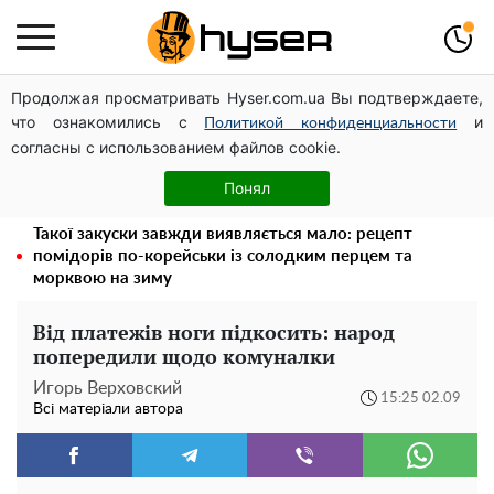
Продолжая просматривать Hyser.com.ua Вы подтверждаете,
Дрони із націнкою: Олександр Конотопський вивів
что ознакомились с
и
мільйони оборонного бюджету через фіктивну фірму в
Политикой конфиденциальности
согласны с использованием файлов cookie.
Естонії
Олена Тополя злив відео – це далеко не все: фронтмен
Понял
"Антитіла" Тарас Тополя став наступним
Такої закуски завжди виявляється мало: рецепт
помідорів по-корейськи із солодким перцем та
морквою на зиму
Від платежів ноги підкосить: народ
попередили щодо комуналки
Игорь Верховский
15:25 02.09
Всі матеріали автора